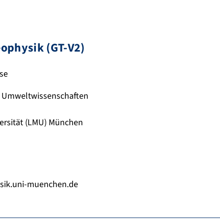
ophysik (GT-V2)
dse
d Umweltwissenschaften
ersität (LMU) München
ysik.uni-muenchen.de