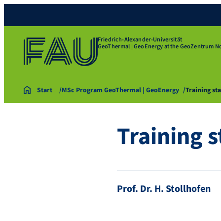
Friedrich-Alexander-Universität
GeoThermal | GeoEnergy at the GeoZentrum N
Start
MSc Program GeoThermal | GeoEnergy
Training sta
Training s
Prof. Dr. H. Stollhofen